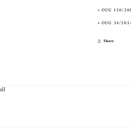
• OUG 130/2000,
• OUG 34/2014, 
Share
ail