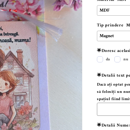
Tip prindere
M
🌟Doresc acelas
da
nu
🌟Detalii text p
Dacă ați optat pe
să folosiți un nu
spațiul fiind limi
🌟Detalii Nume/