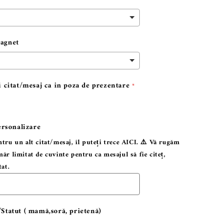
agnet
i citat/mesaj ca in poza de prezentare
ersonalizare
ntru un alt citat/mesaj, îl puteți trece AICI. ⚠️ Vă rugăm
măr limitat de cuvinte pentru ca mesajul să fie citeț,
tat.
Statut ( mamă,soră, prietenă)