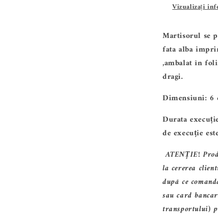
Vizualizați in
-
Mama
Martisorul se p
cu
fata alba impri
3
,ambalat în fol
baieti-
dragi.
ALTP
Dimensiuni: 6
23
Durata execuție
de execuție est
ATENȚIE
! Pro
la cererea clien
după ce coman
sau
card
bancar
transportului)
p