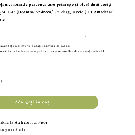
ți aici numele personei care primește și oferă dacă doriți
ișor. EX: (Doamna Andreea/ Cu drag, David ) / ( Amedeea/
etc
omandați
mai
multe
bucăți
identice ca model,
bucăți
dorite iar
în
câmpul
dedicat personalizării ( nume) înșiruiți
Creșteți
cantitatea
Adăugați în coș
pentru
Martisor
t
personalizat
ibilă la
Atelierul lui Pisoi
 în peste 5 zile
lemn