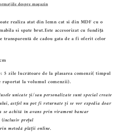
formațiile despre magazin
-
Mama
oate realiza atat din
lemn
cat si din
MDF
cu o
cu
mabila si spate brut.
E
ste accesorizat cu fundiță
3
ie transparentă de cadou gata de a fi oferit celor
baieti-
ALTP
 cm
23
: 5 zile lucrătoare
de la plasarea comenzi( timpul
e raportat la volumul comenzii).
dusele unicate și/sau personalizate sunt special create
tului, astfel nu pot fi returnate și se vor expedia doar
da
se achită în avans
prin virament bancar
 (
inclusiv
prețul
rin
metodă
plății
online.