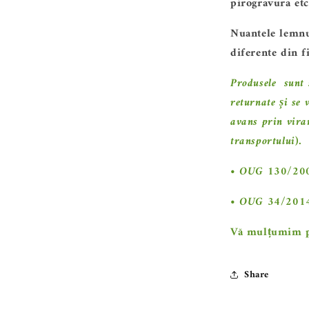
pirogravura etc
Nuantele lemnul
diferente din f
Produsele sunt s
returnate și se
avans
prin viram
transportului).
• OUG 130/2000,
• OUG 34/2014, 
Vă mulțumim pe
Share