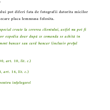
.
ui pot diferi fata de fotografii datorita micilor
iecare placa lemnoasa folosita.
pecial create la cererea clientului, astfel nu pot fi
 vor expedia doar după ce comanda
se achită în
ent bancar sau card bancar (inclusiv prețul
 art. 10, lit. c.)
art. 16, lit. c.)
ntru înțelegere!