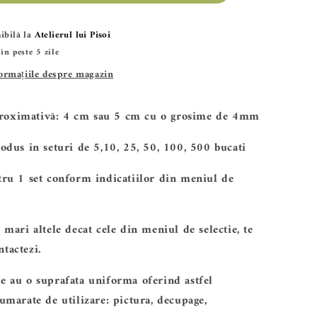
SET
Baza
ibilă la
Atelierul lui Pisoi
 în peste 5 zile
blank-
formațiile despre magazin
Iepuras
ALTP
roximativă:
4 cm sau 5 cm cu o grosime de 4mm
21
rodus in seturi de 5
,10, 25, 50, 100, 500 bucati
ntru
1 set
conform indicatiilor din meniul de
i mari altele decat cele din meniul de selectie, te
tactezi.
e au o suprafata uniforma oferind astfel
numarate de utilizare: pictura, decupage,