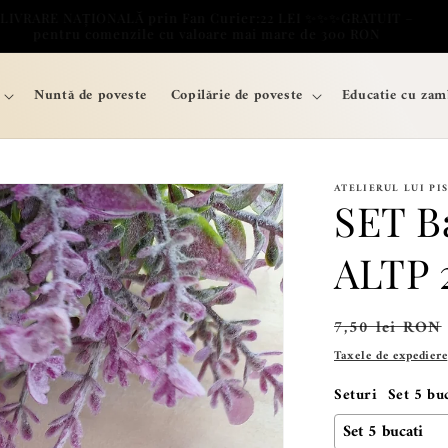
LIVRARE NAȚIONALĂ prin Fan Curier:22 LEI ✨️✨️✨️GRATUIT –
pentru comenzile cu valoare mai mare de 300 RON
Nuntă de poveste
Copilărie de poveste
Educatie cu zam
ATELIERUL LUI PI
SET B
ALTP 
Preț
7,50 lei RON
obișnuit
Taxele de expediere
Seturi
Set 5 bu