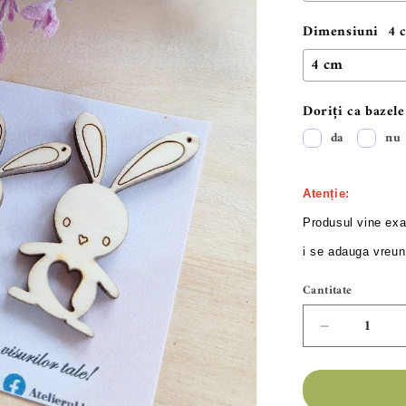
Dimensiuni
4 
Doriți ca bazele
da
nu
Atenție
:
Produsul
vine
exa
i
se
adauga
vreu
Cantitate
Cantitate
Reduceți
cantitatea
pentru