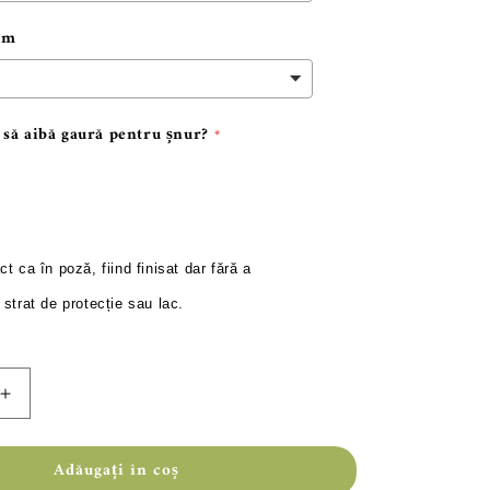
cm
 să aibă gaură pentru șnur?
ct
ca
în
poză
,
fiind
finisat dar
fără
a
n
strat
de
protecție
sau
lac
.
Creșteți
cantitatea
Adăugați în coș
pentru