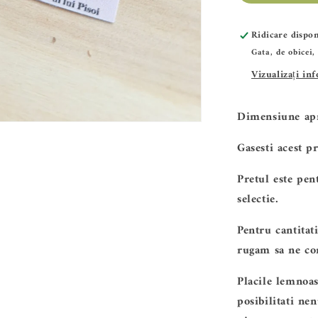
SET
Baza
Ridicare dispon
Gata, de obicei,
blank-
Vizualizați in
Iepuras
ALTP
Dimensiune ap
21
Gasesti acest p
Pretul este pe
selectie.
Pentru cantitat
rugam sa ne con
Placile lemnoas
posibilitati ne